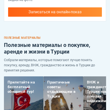
Записаться на онлайн-показ
ПОЛЕЗНЫЕ МАТЕРИАЛЫ
Полезные материалы о покупке,
аренде и жизни в Турции
Собрали материалы, которые помогают лучше понять
покупку, аренду, ВНЖ, гражданство и жизнь в Турции до
принятия решения.
Прилетайте на
Практичные
ВНЖ и
бесплатный
советы
гражданств
обзорный тур!
отдыхающим в
Турции при
Турции
покупке
недвижимос