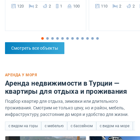
120
2
2
1
100
110
2
2
Смотреть все объекты
АРЕНДА У МОРЯ
Аренда недвижимости в Турции —
квартиры для отдыха и проживания
Подбор квартир для отдыха, зимовки или длительного
проживания. Смотрим не только цену, но и район, мебель,
инфраструктуру, расстояние до моря и удобство для жизни.
с видом на горы
с мебелью
с бассейном
с видом на море
с