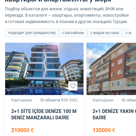
Подбор объектов для жизни, отдыха, инвестиций, ВНЖ или
переезда. В каталоге — квартиры, апартаменты, новостройки
и готовая недвижимость в Алании и других локациях Турции.
подходит для гражданства
с бассейном
с видом на горы
с зим
Каргыджак
ID объекта
R28-5562
Каргыджак
ID объе
2+1 SİTE İÇİDE DENİZE 100 M
2+1 DENİZE YAKIN 
DENİZ MANZARALI DAİRE
DAİRE
210000 €
135000 €