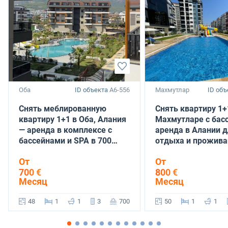
Оба
ID объекта
A6-556
Махмутлар
ID объ
Снять меблированную
Снять квартиру 1+
квартиру 1+1 в Оба, Алания
Махмутларе с бас
— аренда в комплексе с
аренда в Алании 
бассейнами и SPA в 700
отдыха и прожива
метрах от моря
От
От
700 €
800 €
Месяц
Месяц
48
1
1
3
700
50
1
1