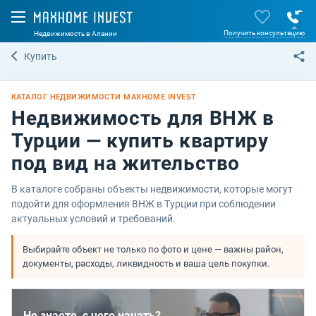
Получить консультацию
Недвижимость в Алании
Купить
КАТАЛОГ НЕДВИЖИМОСТИ MAXHOME INVEST
Недвижимость для ВНЖ в
Турции — купить квартиру
Площадь, м.кв.
под вид на жительство
-
В каталоге собраны объекты недвижимости, которые могут
Количество спален
подойти для оформления ВНЖ в Турции при соблюдении
-
актуальных условий и требований.
Район
Выбирайте объект не только по фото и цене — важны район,
документы, расходы, ликвидность и ваша цель покупки.
Все районы
Поиск объекта по номеру
Не знаете, с чего начать?