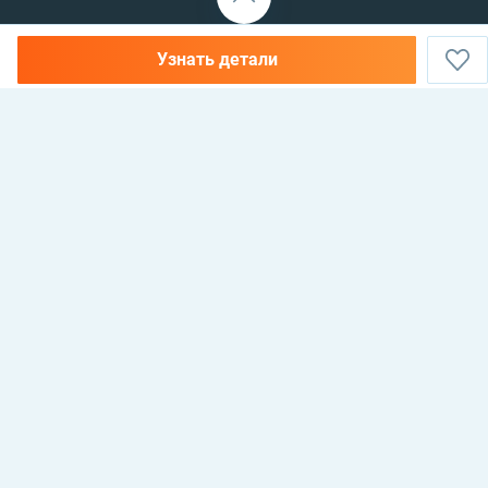
Узнать детали
НЕДВИЖИМОСТЬ В АЛАНИИ, ТУРЦИЯ —
КУПИТЬ, АРЕНДОВАТЬ И
ИНВЕСТИРОВАТЬ
Antalya, Alanya, 07400, Mahmutlar mahallesi, 135 sokak, No 26 Cebeli Reis
Mellioğlu apt, Maxhome Invest Emlak
© 2021 Maxhome Invest
Разработка: