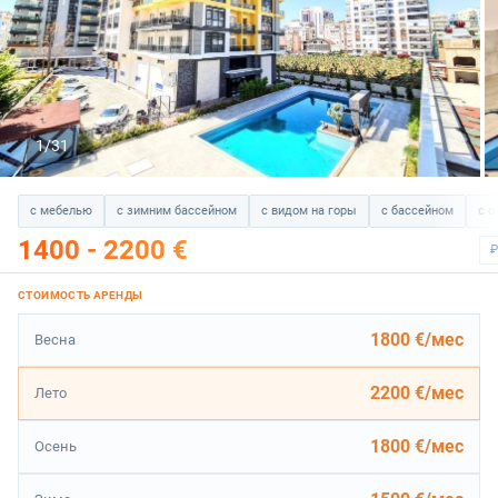
1/31
с мебелью
с зимним бассейном
с видом на горы
с бассейном
с о
1400 - 2200 €
₽
1800 €/мес
Весна
2200 €/мес
Лето
1800 €/мес
Осень