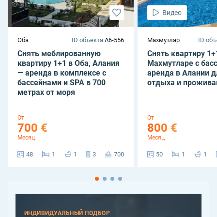
Видео
Оба
ID объекта
A6-556
Махмутлар
ID объ
Снять меблированную
Снять квартиру 1+
квартиру 1+1 в Оба, Алания
Махмутларе с бас
— аренда в комплексе с
аренда в Алании д
бассейнами и SPA в 700
отдыха и прожива
метрах от моря
От
От
700 €
800 €
Месяц
Месяц
48
1
1
3
700
50
1
1
ИНДИВИДУАЛЬНЫЙ ПОДБОР