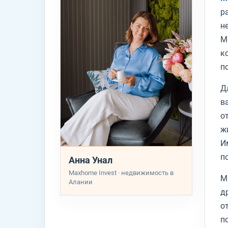
р
н
М
к
п
Д
в
о
ж
И
п
Анна Унал
Maxhome Invest · недвижимость в
М
Алании
д
о
п