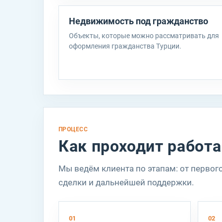
П
Недвижимость под гражданство
в
Объекты, которые можно рассматривать для
д
оформления гражданства Турции.
п
И
о
в
ПРОЦЕСС
Как проходит работа
Мы ведём клиента по этапам: от первог
сделки и дальнейшей поддержки.
01
02