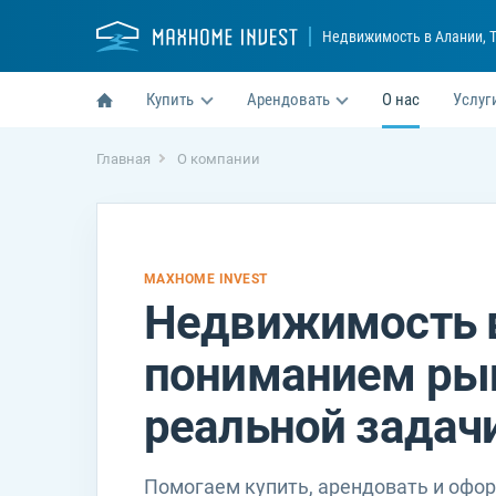
Недвижимость в Алании
, 
Купить
Арендовать
О нас
Услуг
Главная
О компании
MAXHOME INVEST
Недвижимость в
пониманием рын
реальной задач
Помогаем купить, арендовать и офо