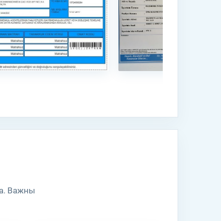
у
но
та. Важны