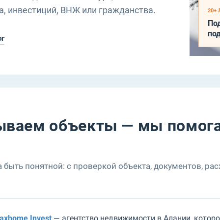
а, инвестиций, ВНЖ или гражданства.
20+
По
по
ог
ываем объекты — мы помог
быть понятной: с проверкой объекта, документов, рас
axhome Invest
— агентство недвижимости в Алании, которо