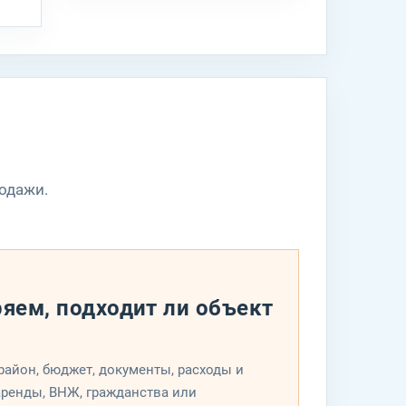
но
родажи.
яем, подходит ли объект
е
район, бюджет, документы, расходы и
аренды, ВНЖ, гражданства или