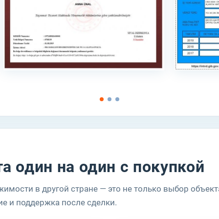
за плечами более 18 лет практического опыта
мы сопровождаем сделку полностью, а не только до
аванса
у нас команда специалистов с опытом и профильной
подготовкой
мы не исчезаем после покупки и оказываем поддержк
дальше
ля клиента это означает простую вещь: с ним работают не
по шаблону”, а по реальной задаче, с пониманием, что имен
н хочет получить от покупки недвижимости в Турции.
а один на один с покупкой
очему опыт в недвижимости в
имости в другой стране — это не только выбор объек
урции действительно имеет
ие и поддержка после сделки.
начение