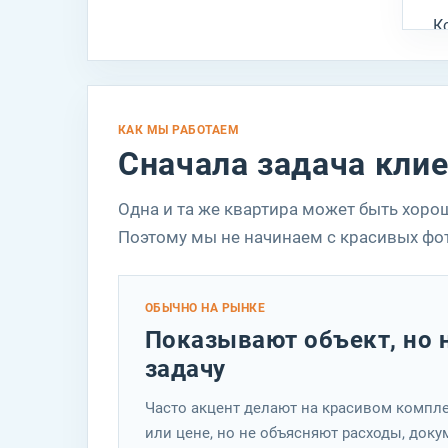
К
м
р
ю
КАК МЫ РАБОТАЕМ
к
Сначала задача клие
п
Е
Одна и та же квартира может быть хоро
п
Поэтому мы не начинаем с красивых фо
Т
Т
ОБЫЧНО НА РЫНКЕ
Ч
Показывают объект, но 
задачу
М
р
Часто акцент делают на красивом компле
или цене, но не объясняют расходы, доку
п