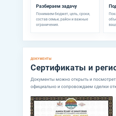
Разбираем задачу
По
Э
Понимаем бюджет, цель, сроки,
Пок
х
состав семьи, район и важные
объ
н
ограничения.
ваш
M
Н
ДОКУМЕНТЫ
п
Сертификаты и рег
с
р
Документы можно открыть и посмотреть
официально и сопровождаем сделки от
M