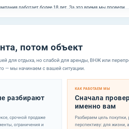
омпания работает более 18 лет. За это время мы провели
ножество сделок разной сложности, выстроили систему
аботы с проверенными застройщиками, собственниками,
ристами, переводчиками и профильными специалистами,
оторые нужны клиенту не на словах, а в реальном процессе
нта, потом объект
окупки.
сли вы только начинаете разбираться в теме, дополнитель
шей для отдыха, но слабой для аренды, ВНЖ или переп
олезно посмотреть:
как проходит покупка недвижимости в
то — мы начинаем с вашей ситуации.
урции
,
расходы и налоги при покупке недвижимости в
урции
и
всю недвижимость в Алании
.
КАК РАБОТАЕМ МЫ
ем занимается Maxhome Invest
не разбирают
Сначала провер
именно вам
ы работаем не по принципу “отправили варианты и дальш
азбирайтесь сами”. Для нас сопровождение клиента — это
ксе, срочной продаже
Разбираем цель покупки, 
менты, ограничения и
олноценная система, в которой каждый этап должен быть
перспективу: для жизни, 