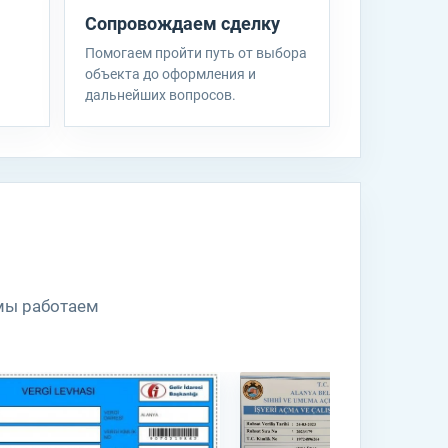
Сопровождаем сделку
не
я
Помогаем пройти путь от выбора
ин
объекта до оформления и
дальнейших вопросов.
.
 мы работаем
их