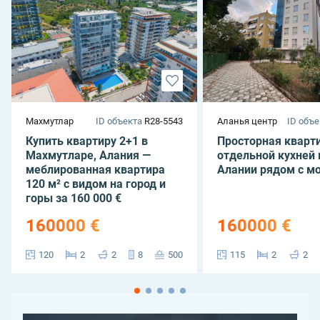
Махмутлар
ID объекта
R28-5543
Аланья центр
ID объе
Купить квартиру 2+1 в
Просторная кварти
Махмутларе, Алания —
отдельной кухней 
меблированная квартира
Алании рядом с м
120 м² с видом на город и
горы за 160 000 €
160000 €
160000 €
120
2
2
8
500
115
2
2