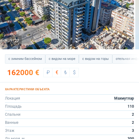
1/27
с зимним бассейном
с видом на море
с видом на горы
отельная инфр
162000 €
₽
€
₺
$
Локация
Махмутлар
Площадь
110
Спальни
2
Ванные
2
Этаж
3
До моря, м.
300