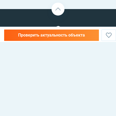
Проверить актуальность объекта
НЕДВИЖИМОСТЬ В АЛАНИИ, ТУРЦИЯ —
КУПИТЬ, АРЕНДОВАТЬ И
ИНВЕСТИРОВАТЬ
Antalya, Alanya, 07400, Mahmutlar mahallesi, 135 sokak, No 26 Cebeli Reis
Mellioğlu apt, Maxhome Invest Emlak
© 2021 Maxhome Invest
Разработка: