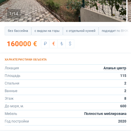
1/14
без бассейна
с видом на горы
с отдельной кухней
подходит по ВНЖ
160000 €
₽
€
₺
$
Локация
Аланья центр
Площадь
115
Спальни
2
Ванные
2
Этаж
8
До моря, м.
600
Мебель
Полностью меблирована
Год постройки
2020