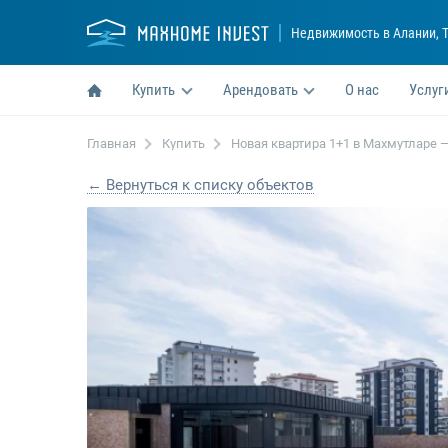
Недвижимость в Алании
, 
Купить
Арендовать
О нас
Услуг
Главная
Купить
Новая квартира 1+1 в Махмутларе
← Вернуться к списку объектов