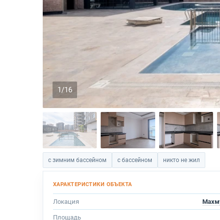
1/16
с зимним бассейном
с бассейном
никто не жил
Локация
Махм
Площадь