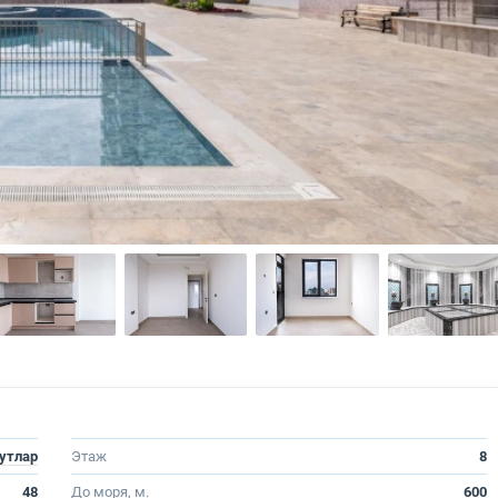
утлар
Этаж
8
48
До моря, м.
600