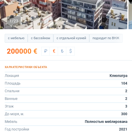
1/23
с мебелью
с бассейном
с отдельной кухней
подходит по ВНЖ
200000 €
₽
€
₺
$
Локация
Клеопатра
Площадь
104
Спальни
2
Ванные
2
Этаж
3
До моря, м.
300
Мебель
Полностью меблирована
Год постройки
2021