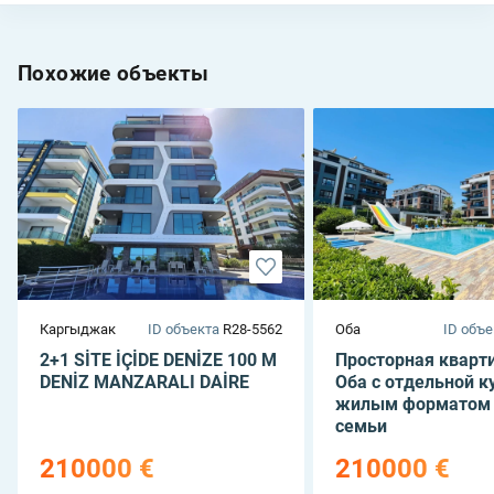
Похожие объекты
Каргыджак
ID объекта
R28-5562
Оба
ID объе
2+1 SİTE İÇİDE DENİZE 100 M
Просторная кварти
DENİZ MANZARALI DAİRE
Оба с отдельной к
жилым форматом
семьи
210000 €
210000 €