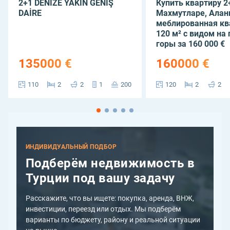
2+1 DENİZE YAKIN GENİŞ
Купить квартиру 2
DAİRE
Махмутларе, Алан
меблированная кв
120 м² с видом на 
горы за 160 000 €
135000 €
160000 €
110
2
2
1
200
120
2
2
ИНДИВИДУАЛЬНЫЙ ПОДБОР
Подберём недвижимость в
Турции под вашу задачу
Расскажите, что вы ищете: покупка, аренда, ВНЖ,
инвестиции, переезд или отдых. Мы подберём
варианты по бюджету, району и реальной ситуации