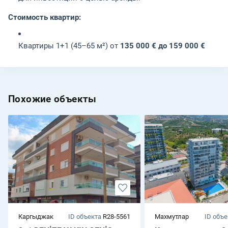
Стоимость квартир:
Квартиры 1+1 (45–65 м²) от
135 000 € до 159 000 €
Похожие объекты
Каргыджак
ID объекта
R28-5561
Махмутлар
ID объе