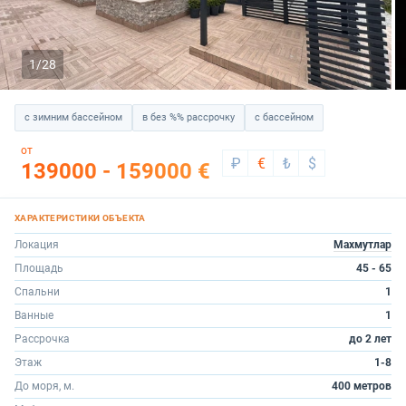
1/28
с зимним бассейном
в без %% рассрочку
с бассейном
от
₽
€
₺
$
139000 - 159000 €
Локация
Махмутлар
Площадь
45 - 65
Спальни
1
Ванные
1
Рассрочка
до 2 лет
Этаж
1-8
До моря, м.
400 метров