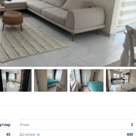
утлар
Этаж
3
45
До моря, м.
400