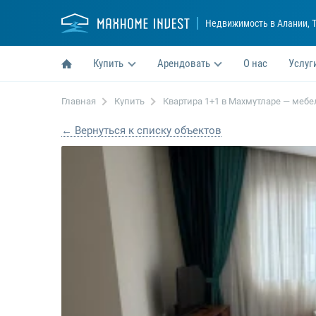
Недвижимость в Алании
, 
Купить
Арендовать
О нас
Услуг
Главная
Купить
Квартира 1+1 в Махмутларе — мебел
← Вернуться к списку объектов