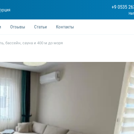
+9 0535 26
Турция
и
Отзывы
Статьи
Контакты
ь, бассейн, сауна и 400 м до моря