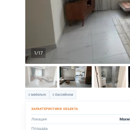
1/17
с мебелью
с бассейном
Локация
Махм
Площадь