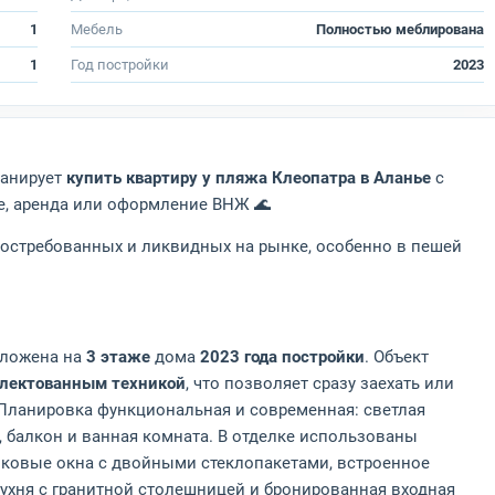
1
Мебель
Полностью меблирована
1
Год постройки
2023
ланирует
купить квартиру у пляжа Клеопатра в Аланье
с
е, аренда или оформление ВНЖ 🌊
востребованных и ликвидных на рынке, особенно в пешей
оложена на
3 этаже
дома
2023 года постройки
. Объект
лектованным техникой
, что позволяет сразу заехать или
 Планировка функциональная и современная: светлая
, балкон и ванная комната. В отделке использованы
иковые окна с двойными стеклопакетами, встроенное
кухня с гранитной столешницей и бронированная входная