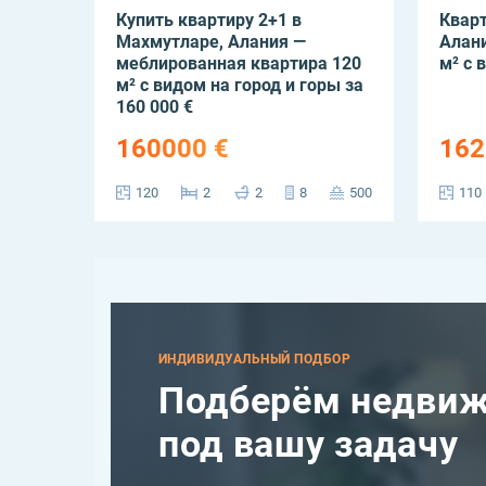
Купить квартиру 2+1 в
Кварт
Махмутларе, Алания —
Алани
меблированная квартира 120
м² с 
м² с видом на город и горы за
160 000 €
160000 €
162
120
2
2
8
500
110
ИНДИВИДУАЛЬНЫЙ ПОДБОР
Подберём недвиж
под вашу задачу