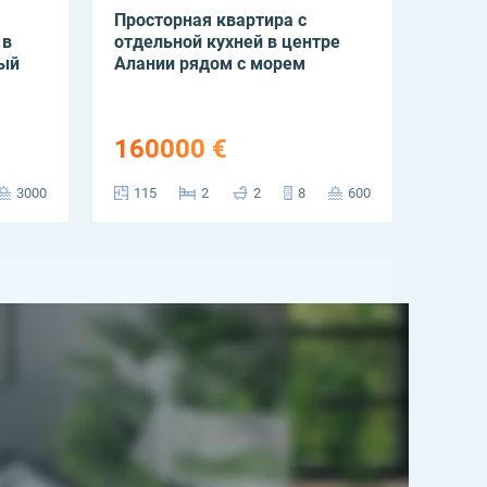
Просторная квартира с
Двуху
 в
отдельной кухней в центре
в рай
ый
Алании рядом с морем
новый
жизни
160000 €
165
3000
115
2
2
8
600
150