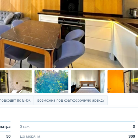
подходит по ВНЖ
возможна под краткосрочную аренду
патра
Этаж
3
50
До моря, м.
300