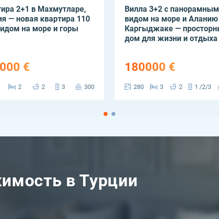
ира 2+1 в Махмутларе,
Вилла 3+2 с панорамным
я — новая квартира 110
видом на море и Аланию
видом на море и горы
Каргыджаке — просторн
дом для жизни и отдыха
000 €
180000 €
2
2
3
300
280
3
2
1 /2/3
имость в Турции