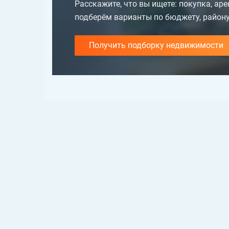
Расскажите, что вы ищете: покупка, ар
подберём варианты по бюджету, району
Получить подборку недвижимости