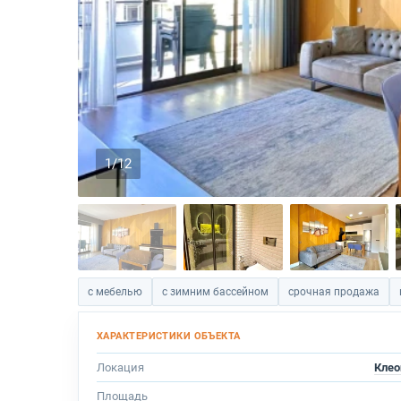
1/12
с мебелью
с зимним бассейном
срочная продажа
Локация
Клео
Площадь