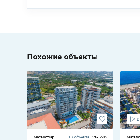
Похожие объекты
В
Махмутлар
ID объекта
R28-5543
Махму