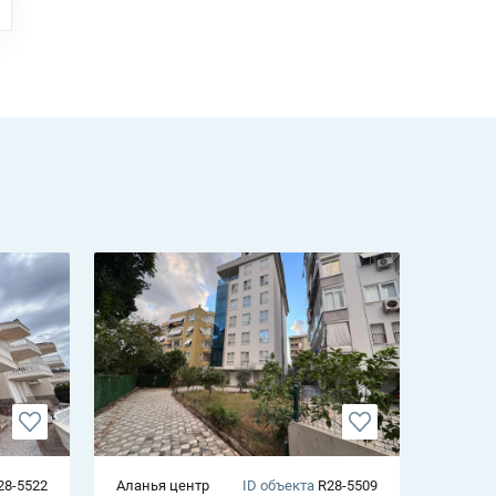
28-5522
Аланья центр
ID объекта
R28-5509
Оба