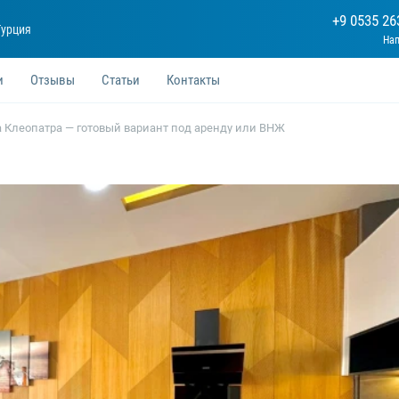
+9 0535 26
Турция
и
Отзывы
Статьи
Контакты
а Клеопатра — готовый вариант под аренду или ВНЖ