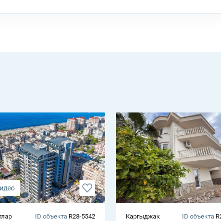
идео
тлар
ID объекта
R28-5542
Каргыджак
ID объекта
R