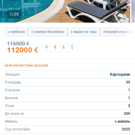
1/25
с мебелью
с зимним бассейном
с видом на горы
отельная инфрастру
116000 €
₽
€
₺
$
112000 €
Локация
Каргыджак
Площадь
55
Спальни
1
Ванные
1
Этаж
2
До моря, м.
200
Мебель
с мебель
Год постройки
2025