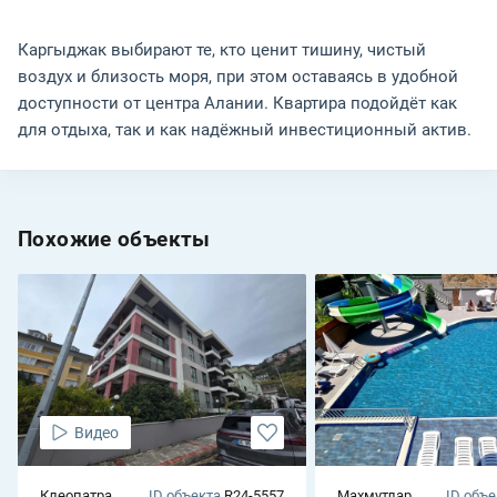
Каргыджак выбирают те, кто ценит тишину, чистый
воздух и близость моря, при этом оставаясь в удобной
доступности от центра Алании. Квартира подойдёт как
для отдыха, так и как надёжный инвестиционный актив.
Похожие объекты
Видео
Клеопатра
ID объекта
R24-5557
Махмутлар
ID объе