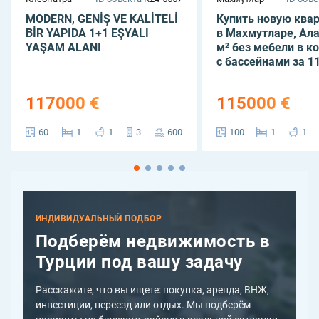
MODERN, GENİŞ VE KALİTELİ
Купить новую квар
BİR YAPIDA 1+1 EŞYALI
в Махмутларе, Ала
YAŞAM ALANI
м² без мебели в к
с бассейнами за 11
117000 €
115000 €
60
1
1
3
600
100
1
1
ИНДИВИДУАЛЬНЫЙ ПОДБОР
Подберём недвижимость в
Турции под вашу задачу
Расскажите, что вы ищете: покупка, аренда, ВНЖ,
инвестиции, переезд или отдых. Мы подберём