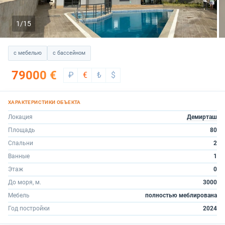
1/15
с мебелью
с бассейном
79000 €
₽
€
₺
$
Локация
Демирташ
Площадь
80
Спальни
2
Ванные
1
Этаж
0
До моря, м.
3000
Мебель
полностью меблирована
Год постройки
2024