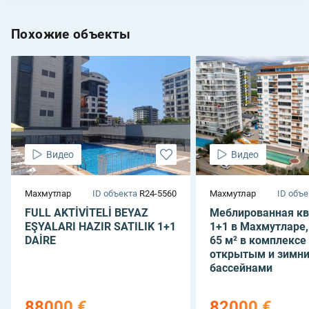
Похожие объекты
Видео
Видео
Махмутлар
ID объекта
R24-5560
Махмутлар
ID объе
FULL AKTİVİTELİ BEYAZ
Меблированная кв
EŞYALARI HAZIR SATILIK 1+1
1+1 в Махмутларе,
DAİRE
65 м² в комплексе 
открытым и зимн
бассейнами
88000 €
82000 €