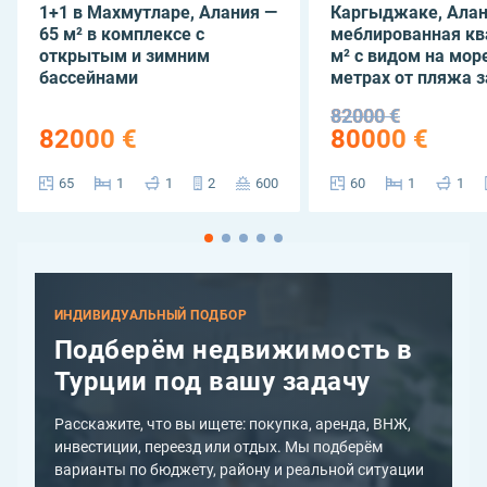
1+1 в Махмутларе, Алания —
Каргыджаке, Алан
65 м² в комплексе с
меблированная кв
открытым и зимним
м² с видом на море
бассейнами
метрах от пляжа з
82000 €
82000 €
80000 €
65
1
1
2
600
60
1
1
ИНДИВИДУАЛЬНЫЙ ПОДБОР
Подберём недвижимость в
Турции под вашу задачу
Расскажите, что вы ищете: покупка, аренда, ВНЖ,
инвестиции, переезд или отдых. Мы подберём
варианты по бюджету, району и реальной ситуации