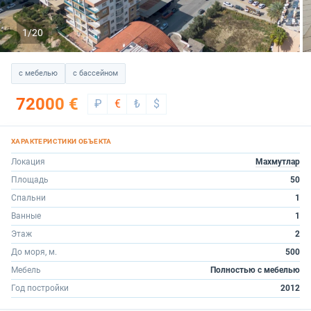
1/20
с мебелью
с бассейном
72000 €
₽
€
₺
$
Локация
Махмутлар
Площадь
50
Спальни
1
Ванные
1
Этаж
2
До моря, м.
500
Мебель
Полностью с мебелью
Год постройки
2012