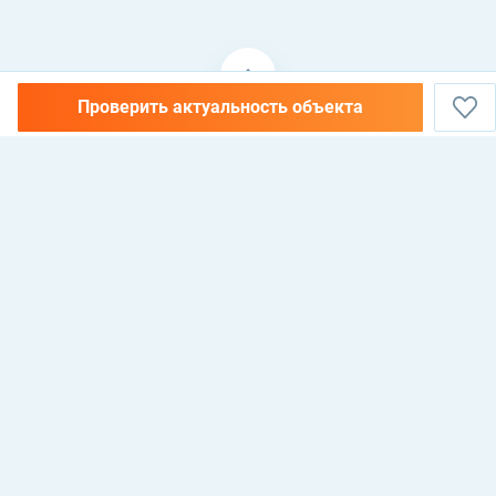
Проверить актуальность объекта
НЕДВИЖИМОСТЬ В АЛАНИИ, ТУРЦИЯ —
КУПИТЬ, АРЕНДОВАТЬ И
ИНВЕСТИРОВАТЬ
Antalya, Alanya, 07400, Mahmutlar mahallesi, 135 sokak, No 26 Cebeli Reis
Mellioğlu apt, Maxhome Invest Emlak