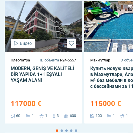
Видео
Клеопатра
ID объекта
R24-5557
Махмутлар
ID объе
MODERN, GENİŞ VE KALİTELİ
Купить новую квар
BİR YAPIDA 1+1 EŞYALI
в Махмутларе, Ала
YAŞAM ALANI
м² без мебели в к
с бассейнами за 11
117000 €
115000 €
60
1
1
3
600
100
1
1