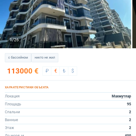
1/26
с бассейном
никто не жил
113000 €
₽
€
₺
$
Локация
Махмутлар
Площадь
95
Спальни
2
Ванные
2
Этаж
2
До моря, м.
400