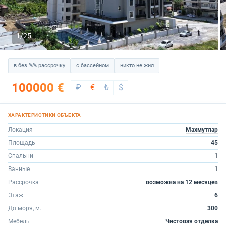
1/25
в без %% рассрочку
с бассейном
никто не жил
100000 €
₽
€
₺
$
Локация
Махмутлар
Площадь
45
Спальни
1
Ванные
1
Рассрочка
возможна на 12 месяцев
Этаж
6
До моря, м.
300
Мебель
Чистовая отделка