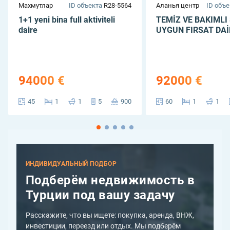
Махмутлар
ID объекта
R28-5564
Аланья центр
ID объе
1+1 yeni bina full aktiviteli
TEMİZ VE BAKIMLI
daire
UYGUN FIRSAT DAİ
94000 €
92000 €
45
1
1
5
900
60
1
1
ИНДИВИДУАЛЬНЫЙ ПОДБОР
Подберём недвижимость в
Турции под вашу задачу
Расскажите, что вы ищете: покупка, аренда, ВНЖ,
инвестиции, переезд или отдых. Мы подберём