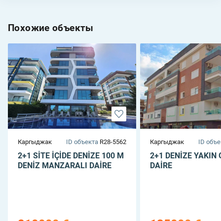
Похожие объекты
Каргыджак
ID объекта
R28-5562
Каргыджак
ID объе
2+1 SİTE İÇİDE DENİZE 100 M
2+1 DENİZE YAKIN 
DENİZ MANZARALI DAİRE
DAİRE