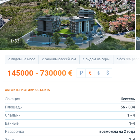
1/33
с видом на море
с зимним бассейном
с видом на горы
в без %% расс
145000 - 730000 €
₽
€
₺
$
Локация
Кестель
Площадь
56 - 334
Спальни
1 - 4
Ванные
1-4
Рассрочка
возможна на 2 года
Этаж
1-4