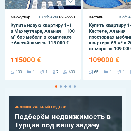
Махмутлар
ID объекта
R28-5553
Кестель
ID объе
Купить новую квартиру 1+1
Купить квартиру 1
в Махмутларе, Алания — 100
Кестеле, Алания —
м² без мебели в комплексе
просторная мебли
с бассейнами за 115 000 €
квартира 65 м² в 
от моря за 109 000
115000 €
109000 €
100
1
1
7
600
65
1
1
ИНДИВИДУАЛЬНЫЙ ПОДБОР
Подберём недвижимость в
Турции под вашу задачу