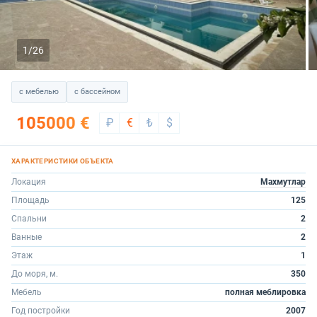
1/26
с мебелью
с бассейном
105000 €
₽
€
₺
$
Локация
Махмутлар
Площадь
125
Спальни
2
Ванные
2
Этаж
1
До моря, м.
350
Мебель
полная меблировка
Год постройки
2007