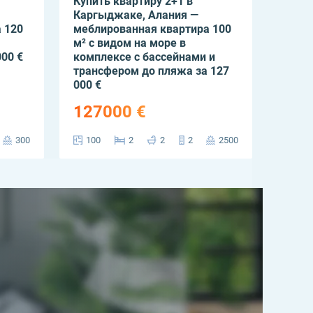
Купить квартиру 2+1 в
Каргыджаке, Алания —
 120
меблированная квартира 100
м² с видом на море в
000 €
комплексе с бассейнами и
трансфером до пляжа за 127
000 €
127000 €
300
100
2
2
2
2500