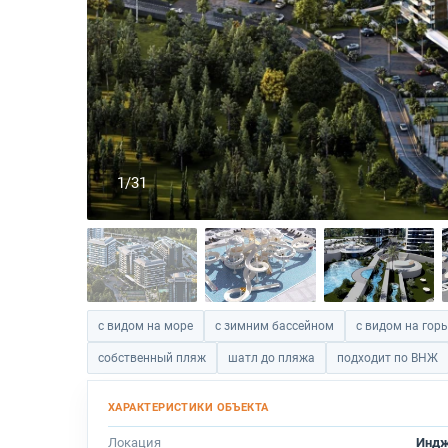
1/31
с видом на море
с зимним бассейном
с видом на гор
собственный пляж
шатл до пляжа
подходит по ВНЖ
Локация
Инд