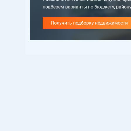
подберём варианты по бюджету, району
Получить подборку недвижимости