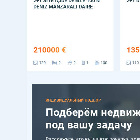
2+1 SİTE İÇİDE DENİZE 100 M
2+1 D
DENİZ MANZARALI DAİRE
210000 €
135
120
2
2
1
100
110
ИНДИВИДУАЛЬНЫЙ ПОДБОР
Подберём недвиж
под вашу задачу
Расскажите, что вы ищете: покупка, ар