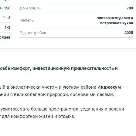
 - 156
До моря, м.
700
1 - 3
чистовая отделка и
Мебель
встроенная кухня
1-3
Год постройки
2025
сяцев
в себе комфорт, инвестиционную привлекательность и
ый в экологически чистом и уютном районе
Инджекум
—
ании с великолепной природой, сосновыми лесами,
уристов, зато больше пространства, уединения и зелени —
 для комфортной жизни и отдыха.