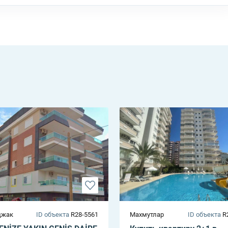
джак
ID объекта
R28-5561
Махмутлар
ID объекта
R