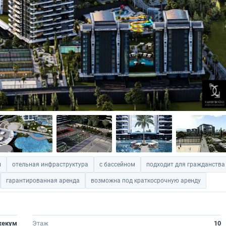
ы
отельная инфраструктура
с бассейном
подходит для гражданства
гарантированная аренда
возможна под краткосрочную аренду
жекум
Этаж
10