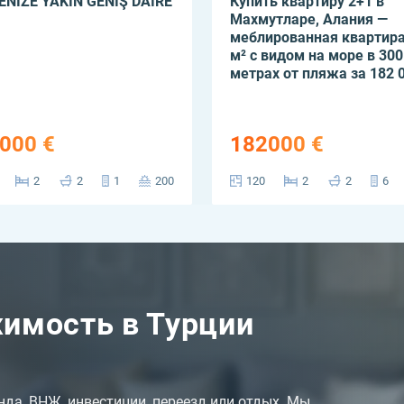
ENİZE YAKIN GENİŞ DAİRE
Купить квартиру 2+1 в
Махмутларе, Алания —
меблированная квартира
м² с видом на море в 300
метрах от пляжа за 182 
000 €
182000 €
2
2
1
200
120
2
2
6
имость в Турции
енда, ВНЖ, инвестиции, переезд или отдых. Мы