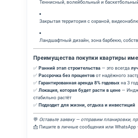
Теннисный, волейбольный и баскетбольны
Закрытая территория с охраной, видеонаб
Ландшафтный дизайн, зона барбекю, собст
Преимущества покупки квартиры име
✅
Ранний этап строительства
— это всегда
лу
✅
Рассрочка без процентов
от надёжного зас
✅
Гарантированная аренда 8% годовых
на 3 го
✅
Локация, которая будет расти в цене
— Индже
стабильно растёт
✅
Подходит для жизни, отдыха и инвестиций
💬
Оставьте заявку — отправим планировки, п
📩 Пишите в личные сообщения или WhatsApp 