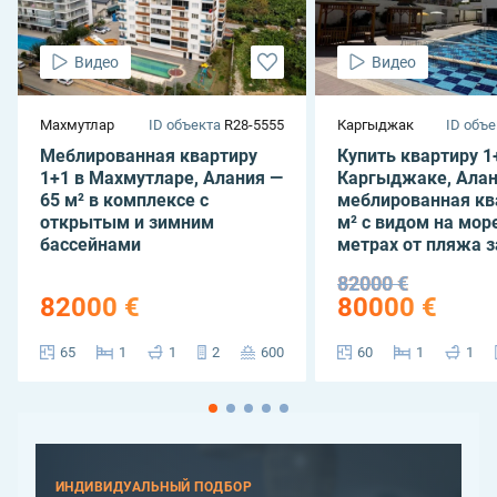
Видео
Видео
Махмутлар
ID объекта
R28-5555
Каргыджак
ID объе
Меблированная квартиру
Купить квартиру 1
1+1 в Махмутларе, Алания —
Каргыджаке, Алан
65 м² в комплексе с
меблированная кв
открытым и зимним
м² с видом на море
бассейнами
метрах от пляжа з
82000 €
82000 €
80000 €
65
1
1
2
600
60
1
1
ИНДИВИДУАЛЬНЫЙ ПОДБОР