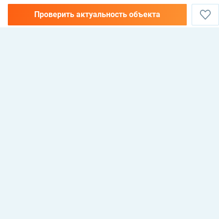
Проверить актуальность объекта
НЕДВИЖИМОСТЬ В АЛАНИИ, ТУРЦИЯ —
КУПИТЬ, АРЕНДОВАТЬ И
ИНВЕСТИРОВАТЬ
Antalya, Alanya, 07400, Mahmutlar mahallesi, 135 sokak, No 26 Cebeli Reis
Mellioğlu apt, Maxhome Invest Emlak
© 2021 Maxhome Invest
Разработка: