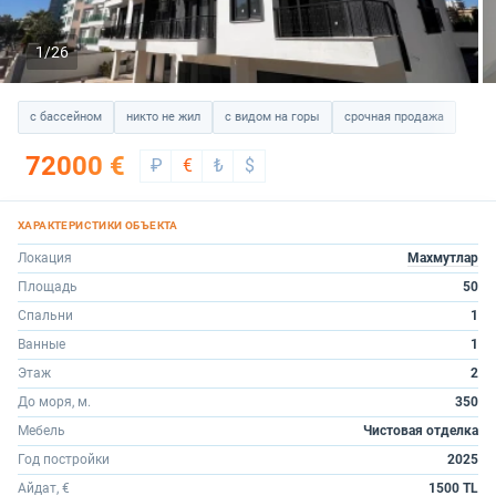
1/26
с бассейном
никто не жил
с видом на горы
срочная продажа
72000 €
₽
€
₺
$
Локация
Махмутлар
Площадь
50
Спальни
1
Ванные
1
Этаж
2
До моря, м.
350
Мебель
Чистовая отделка
Год постройки
2025
Айдат, €
1500 TL