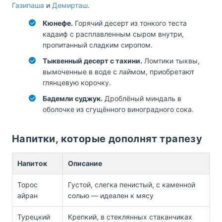
Газипаша
и
Демирташ
.
Кюнефе.
Горячий десерт из тонкого теста
кадаиф с расплавленным сыром внутри,
пропитанный сладким сиропом.
Тыквенный десерт с тахини.
Ломтики тыквы,
вымоченные в воде с лаймом, приобретают
глянцевую корочку.
Бадемли суджук.
Дроблёный миндаль в
оболочке из сгущённого виноградного сока.
Напитки, которые дополнят трапезу
Напиток
Описание
Торос
Густой, слегка пенистый, с каменной
айран
солью — идеален к мясу
Турецкий
Крепкий, в стеклянных стаканчиках