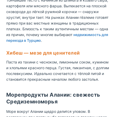
Тончайшее тесто с начинкой из шпината и козьего сыра,
картофеля или мясного фарша. Выпекается на плоской
сковороде до лёгкой румяной корочки — снаружи
хрустит, внутри тает. На рынках Алании гёзлеме готовят
прямо при вас местные женщины в традиционных
платках. Близость к таким аутентичным местам — одна
из причин, почему многие выбирают
недвижимость для
переезда в Турцию
.
Хибеш — мезе для ценителей
Паста из тахини с чесноком, лимонным соком, кумином
и хлопьями красного перца. Густая, пикантная, с долгим
послевкусием. Идеально сочетается с тёплой питой и
становится прекрасным началом любого застолья.
Морепродукты Алании: свежесть
Средиземноморья
Море вокруг Алании щедро делится уловом. В