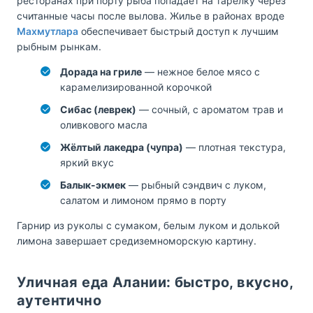
ресторанах при порту рыба попадает на тарелку через
считанные часы после вылова. Жилье в районах вроде
Махмутлара
обеспечивает быстрый доступ к лучшим
рыбным рынкам.
Дорада на гриле
— нежное белое мясо с
карамелизированной корочкой
Сибас (леврек)
— сочный, с ароматом трав и
оливкового масла
Жёлтый лакедра (чупра)
— плотная текстура,
яркий вкус
Балык-экмек
— рыбный сэндвич с луком,
салатом и лимоном прямо в порту
Гарнир из руколы с сумаком, белым луком и долькой
лимона завершает средиземноморскую картину.
Уличная еда Алании: быстро, вкусно,
аутентично