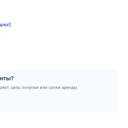
алог]
анты?
жет, цель покупки или сроки аренды