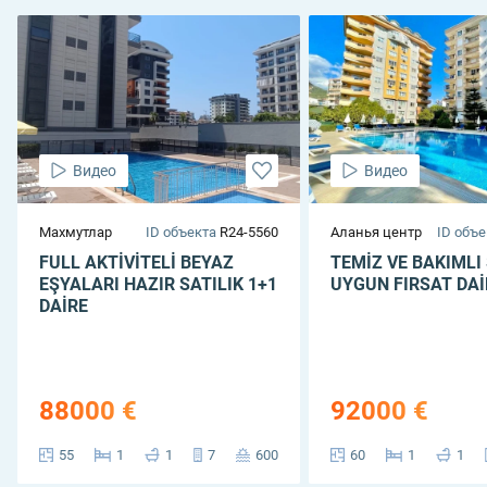
Видео
Видео
Махмутлар
ID объекта
R24-5560
Аланья центр
ID объе
FULL AKTİVİTELİ BEYAZ
TEMİZ VE BAKIMLI
EŞYALARI HAZIR SATILIK 1+1
UYGUN FIRSAT DAİ
DAİRE
88000 €
92000 €
55
1
1
7
600
60
1
1