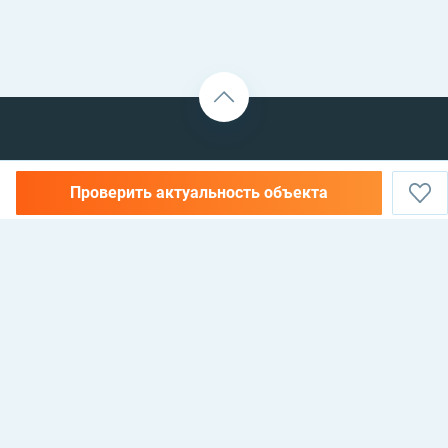
Проверить актуальность объекта
НЕДВИЖИМОСТЬ В АЛАНИИ, ТУРЦИЯ —
КУПИТЬ, АРЕНДОВАТЬ И
ИНВЕСТИРОВАТЬ
Antalya, Alanya, 07400, Mahmutlar mahallesi, 135 sokak, No 26 Cebeli Reis
Mellioğlu apt, Maxhome Invest Emlak