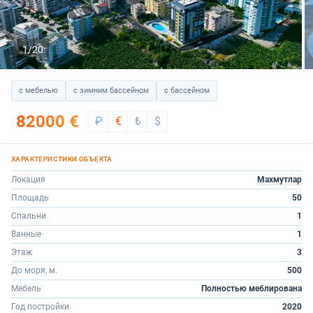
1/20
с мебелью
с зимним бассейном
с бассейном
82000 €
₽
€
₺
$
Локация
Махмутлар
Площадь
50
Спальни
1
Ванные
1
Этаж
3
До моря, м.
500
Мебель
Полностью меблирована
Год постройки
2020