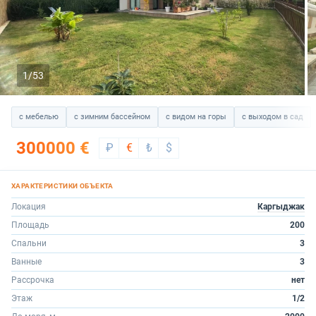
1/53
с мебелью
с зимним бассейном
с видом на горы
с выходом в сад
300000 €
₽
€
₺
$
Локация
Каргыджак
Площадь
200
Спальни
3
Ванные
3
Рассрочка
нет
Этаж
1/2