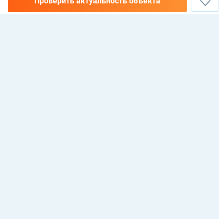
Проверить актуальность объекта
НЕДВИЖИМОСТЬ В АЛАНИИ, ТУРЦИЯ —
КУПИТЬ, АРЕНДОВАТЬ И
ИНВЕСТИРОВАТЬ
Antalya, Alanya, 07400, Mahmutlar mahallesi, 135 sokak, No 26 Cebeli Reis
Mellioğlu apt, Maxhome Invest Emlak
© 2021 Maxhome Invest
Разработка: