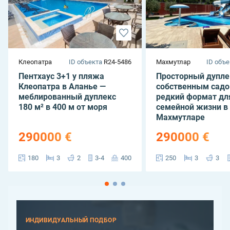
Клеопатра
ID объекта
R24-5486
Махмутлар
ID объе
Пентхаус 3+1 у пляжа
Просторный дупле
Клеопатра в Аланье —
собственным садо
меблированный дуплекс
редкий формат дл
180 м² в 400 м от моря
семейной жизни в
Махмутларе
290000 €
290000 €
180
3
2
3-4
400
250
3
3
ИНДИВИДУАЛЬНЫЙ ПОДБОР