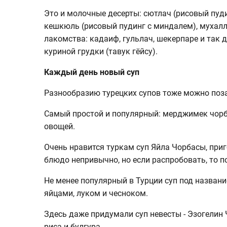
Это и молочные десерты: сютлач (рисовый пуди
кешкюль (рисовый пудинг с миндалем), мухалл
лакомства: кадаиф, гульлач, шекерпаре и так 
куриной грудки (тавук гёйсу).
Каждый день новый суп
Разнообразию турецких супов тоже можно поза
Самый простой и популярный: мерджимек чорб
овощей.
Очень нравится туркам суп Яйла Чорбасы, приг
блюдо непривычно, но если распробовать, то по
Не менее популярный в Турции суп под названи
яйцами, луком и чесноком.
Здесь даже придумали суп невесты - Эзогелин 
риса и булгура.