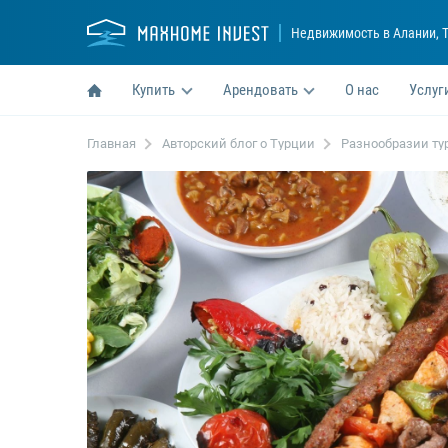
Недвижимость в Алании
, 
Купить
Арендовать
О нас
Услуг
Главная
Авторский блог о Турции
Разнообразии ту