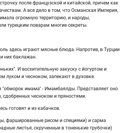
строчку после французской и китайской, причем как
ачествам. А все дело в том, что Османская Империя,
нимала огромную территорию, и народы,
ыли турецким поварам многие секреты.
оль здесь играют мясные блюда. Напротив, в Турции
и них баклажан.
ньких". И восхитительную закуску с йогуртом и
ом луком и чесноком, запекают в духовке.
ся "обморок имама" - Имамбаялды. Представляет оно
в, сдобренных чесноком и пряностями.
есь готовят и из кабачков.
цы, фаршированные рисом и специями) и сарма
адные листья, скрученные в тоненькие трубочки)