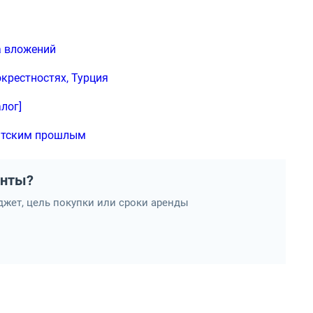
а вложений
окрестностях, Турция
лог]
ратским прошлым
анты?
жет, цель покупки или сроки аренды