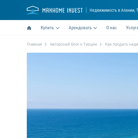
Недвижимость в Алании
, 
Купить
Арендовать
О нас
Услуг
Главная
Авторский блог о Турции
Как продать недв