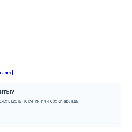
талог]
анты?
жет, цель покупки или сроки аренды