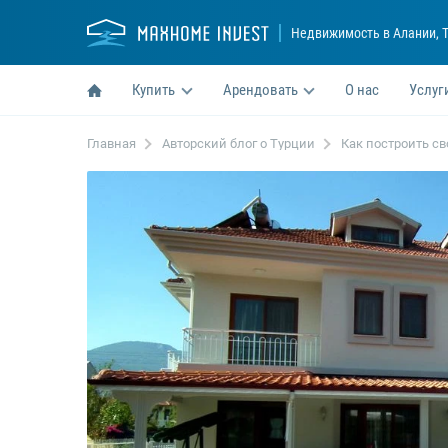
Недвижимость в Алании
, 
Купить
Арендовать
О нас
Услуг
Главная
Авторский блог о Турции
Как построить св