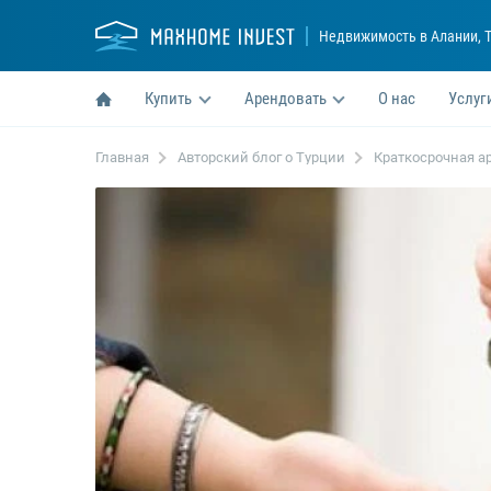
Недвижимость в Алании
, 
Купить
Арендовать
О нас
Услуг
Главная
Авторский блог о Турции
Краткосрочная а